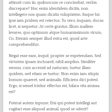
attinuit cum iis, quibuscum re concinebat, verbis
discrepare? Hoc enim identidem dicitis, non
intellegere nos quam dicatis voluptatem. Itaque hic
ipse iam pridem est reiectus; Tu vero, inquam, ducas
licet, si sequetur; At certe gravius. Illum mallem
levares, quo optimum atque humanissimum virum,
Cn. Etenim semper illud extra est, quod arte
comprehenditur.
Negat esse eam, inquit, propter se expetendam. Sed
virtutem ipsam inchoavit, nihil amplius. Similiter
sensus, cum accessit ad naturam, tuetur illam
quidem, sed etiam se tuetur; Non enim iam stirpis
bonum quaeret, sed animalis. Efficiens dici potest.
Ergo, si semel tristior effectus est, hilara vita amissa
est?
Poterat autem inpune; Etsi qui potest intellegi aut
cogitari esse aliquod animal, quod se oderit?